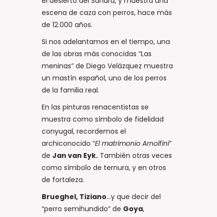
el desierto del Sáhara, y muestra una
escena de caza con perros, hace más
de 12.000 años.
Si nos adelantamos en el tiempo, una
de las obras más conocidas “Las
meninas” de Diego Velázquez muestra
un mastín español, uno de los perros
de la familia real.
En las pinturas renacentistas se
muestra como símbolo de fidelidad
conyugal, recordemos el
archiconocido “
El matrimonio Arnolfini
”
de
Jan van Eyk.
También otras veces
como símbolo de ternura, y en otros
de fortaleza.
Brueghel, Tiziano
…y que decir del
“perro semihundido” de
Goya
,