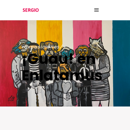
<Exposiciones/>
¡Guau! en
Enlatamus