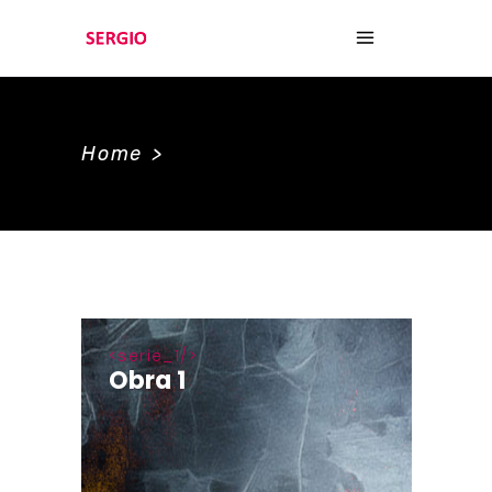
Home
>
serie_1
Obra 1