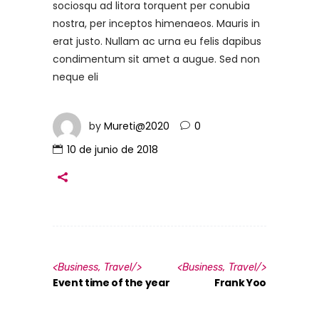
sociosqu ad litora torquent per conubia
nostra, per inceptos himenaeos. Mauris in
erat justo. Nullam ac urna eu felis dapibus
condimentum sit amet a augue. Sed non
neque eli
by
Mureti@2020
0
10 de junio de 2018
<
Business
,
Travel
/>
<
Business
,
Travel
/>
Event time of the year
Frank Yoo